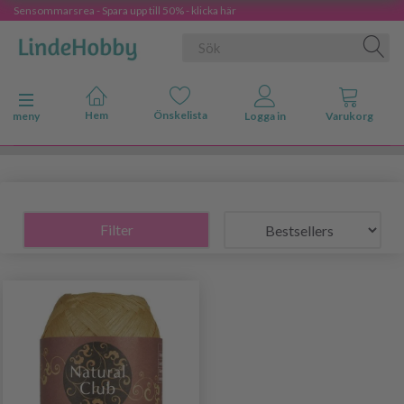
Sensommarsrea - Spara upp till 50% - klicka här
Ändra navigering
meny
Filter