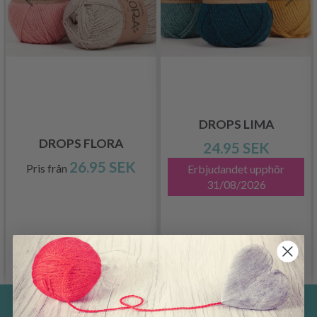
DROPS LIMA
DROPS FLORA
24.95 SEK
26.95 SEK
Pris från
Erbjudandet upphör
31/08/2026
Se produkt
Se produkt
Spara upp till 50%