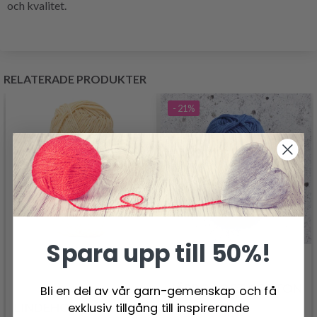
och kvalitet.
RELATERADE PRODUKTER
- 21%
Spara upp till 50%!
JÄRBO SOFT COTTON
Bli en del av vår garn-gemenskap och få
exklusiv tillgång till inspirerande
LINDEHOBBY ELLA 130
28.50 SEK
35.95 SEK