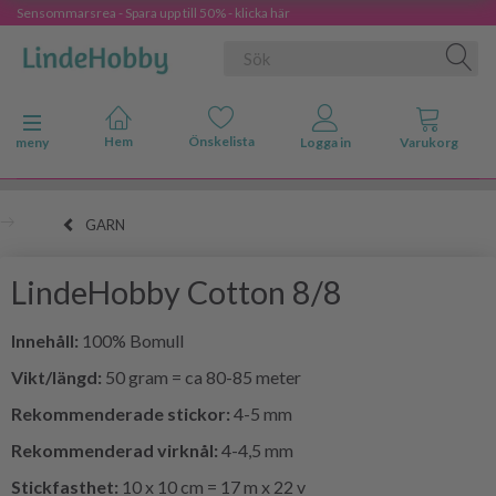
Sensommarsrea - Spara upp till 50% - klicka här
Ändra navigering
meny
GARN
LindeHobby Cotton 8/8
Innehåll:
100% Bomull
Vikt/längd:
50 gram = ca 80-85 meter
Rekommenderade stickor:
4-5 mm
Rekommenderad virknål:
4-4,5 mm
Stickfasthet:
10 x 10 cm = 17 m x 22 v