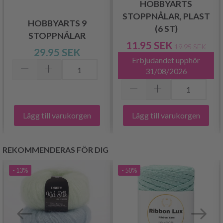
HOBBYARTS
STOPPNÅLAR, PLAST
HOBBYARTS 9
(6 ST)
STOPPNÅLAR
11.95 SEK
19.95 SEK
29.95 SEK
Erbjudandet upphör
31/08/2026
Lägg till varukorgen
Lägg till varukorgen
REKOMMENDERAS FÖR DIG
- 13%
- 50%