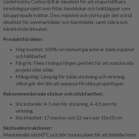
LindeHobby Cotton 8/8 är idealiskt för att skapa hållbara
inredningsprojekt som filtar, handdukar och tvättlappar som
tål upprepade tvättar. Dess mjukhet och styrka gör det också
idealiskt för sommarkläder och barnkläder, samt säkra och
kärleksfulla leksaker.
Produktfördelar:
Hög kvalitet: 100% ren bomull garanterar både mjukhet
och hållbarhet.
Färgrik: Finns i många färger, perfekt för att matcha alla
projekt eller stilar.
Mångsidig: Lämplig för både stickning och virkning,
vilket gör det lätt att anpassa till olika projekttyper.
Rekommenderade stickor och stickfasthet:
Stickstorlek: 4-5 mm för stickning, 4-4,5 mm för
virkning.
Stickfasthet: 17 maskor och 22 varv per 10x10 cm.
Skötselinstruktioner:
Maskintvätt vid 60ºC och bör torkas plant för att behålla form