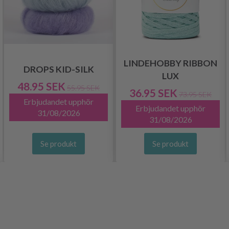
LINDEHOBBY RIBBON
DROPS KID-SILK
LUX
48.95 SEK
55.95 SEK
36.95 SEK
73.95 SEK
Erbjudandet upphör
Erbjudandet upphör
31/08/2026
31/08/2026
Se produkt
Se produkt