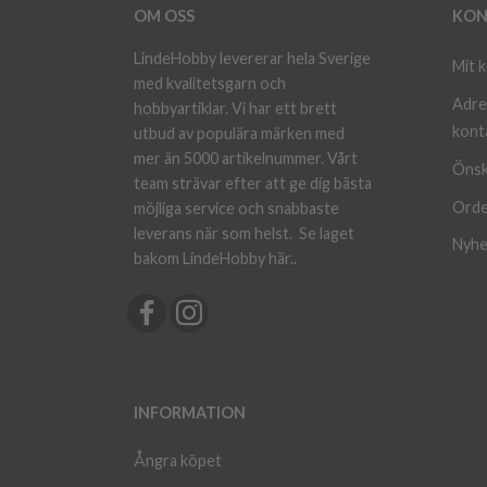
OM OSS
KON
LindeHobby levererar hela Sverige
Mit 
med kvalitetsgarn och
Adre
hobbyartiklar. Vi har ett brett
kont
utbud av populära märken med
mer än 5000 artikelnummer. Vårt
Önsk
team strävar efter att ge dig bästa
Orde
möjliga service och snabbaste
leverans när som helst.
Se laget
Nyhe
bakom LindeHobby här.
.
INFORMATION
Ångra köpet