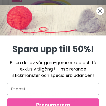
Spara upp till 50%!
Bli en del av vår garn-gemenskap och få
exklusiv tillgång till inspirerande
stickmönster och specialerbjudanden!
HOBBYARTS MASKWIRES, OLIKA
FÄRGER, 2 MM, 100 CM, 12 ST
Prenumerera