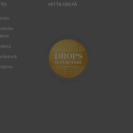
TO
HITTA OSS PÅ
konto
ssboks
akter
elista
rhistorik
tsbrev