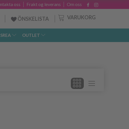
ntakta oss
Frakt og leverans
Om oss
VARUKORG
ÖNSKELISTA
SREA
OUTLET