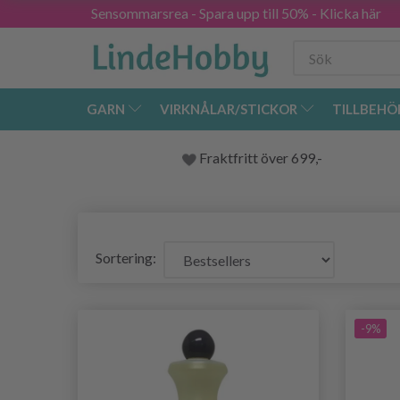
Sensommarsrea - Spara upp till 50% - Klicka här
GARN
VIRKNÅLAR/STICKOR
TILLBEHÖ
Fraktfritt över 699,-
Sortering:
-9%