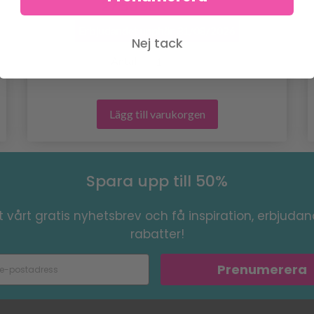
27.50 SEK
45.95 SEK
Erbjudandet upphör
31/08/2026
Nej tack
Antal
Lägg till varukorgen
Spara upp till 50%
 vårt gratis nyhetsbrev och få inspiration, erbjuda
rabatter!
Prenumerera