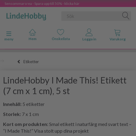
Sensommarsrea - Spara upp till 50% - klicka här
Ändra navigering
meny
Etiketter
LindeHobby I Made This! Etikett
(7 cm x 1 cm), 5 st
Innehåll:
5 etiketter
Storlek:
7 x 1 cm
Kort om produkten:
Smal etikett i naturfärg med svart text –
“I Made This!” Visa stolt upp dina projekt