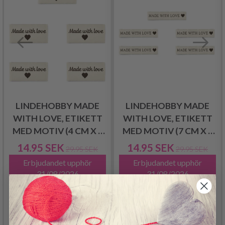
LINDEHOBBY MADE
LINDEHOBBY MADE
WITH LOVE, ETIKETT
WITH LOVE, ETIKETT
MED MOTIV (4 CM X 2
MED MOTIV (7 CM X 1
CM), 5 ST
CM), 5 ST
14.95 SEK
14.95 SEK
29.95 SEK
29.95 SEK
Erbjudandet upphör
Erbjudandet upphör
31/08/2026
31/08/2026
Lägg till varukorgen
Lägg till varukorgen