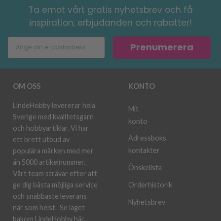
Ta emot vårt gratis nyhetsbrev och få
inspiration, erbjudanden och rabatter!
Prenumerera
OM OSS
KONTO
LindeHobby levererar hela
Mit
Sverige med kvalitetsgarn
konto
och hobbyartiklar. Vi har
Adressboks
ett brett utbud av
kontakter
populära märken med mer
än 5000 artikelnummer.
Önskelista
Vårt team strävar efter att
ge dig bästa möjliga service
Orderhistorik
och snabbaste leverans
Nyhetsbrev
när som helst.
Se laget
bakom LindeHobby här.
.