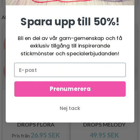
ANDRA KUNDER KÖPTE
Spara upp till 50%!
Bli en del av vår garn-gemenskap och få
exklusiv tillgång till inspirerande
stickmönster och specialerbjudanden!
Prenumerera
Nej tack
DROPS FLORA
DROPS MELODY
26.95 SEK
49.95 SEK
Pris från