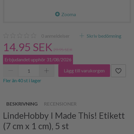
Zooma
0
anmeldelser
Skriv bedömning
14.95 SEK
29.95 SEK
Erbjudandet upphör 31/08/2026
Lägg till varukorgen
Fler än 40 st i lager
BESKRIVNING
RECENSIONER
LindeHobby I Made This! Etikett
(7 cm x 1 cm), 5 st