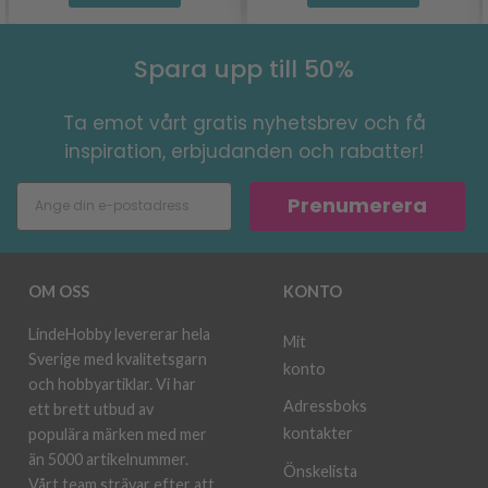
Spara upp till 50%
Ta emot vårt gratis nyhetsbrev och få
inspiration, erbjudanden och rabatter!
Prenumerera
OM OSS
KONTO
LindeHobby levererar hela
Mit
Sverige med kvalitetsgarn
konto
och hobbyartiklar. Vi har
Adressboks
ett brett utbud av
kontakter
populära märken med mer
än 5000 artikelnummer.
Önskelista
Vårt team strävar efter att