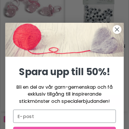
CRAFT LINE NAPPAR
CRAFT LINE RULLÖGON
LJUSRÖD 20 MM, 10 ST
OVAL 10 MM, 40 ST
Spara upp till 50%!
15.95 SEK
19.95 SEK
19.95 SEK
24.95 SEK
Antal
Bli en del av vår garn-gemenskap och få
exklusiv tillgång till inspirerande
stickmönster och specialerbjudanden!
Lägg till varukorgen
-20%