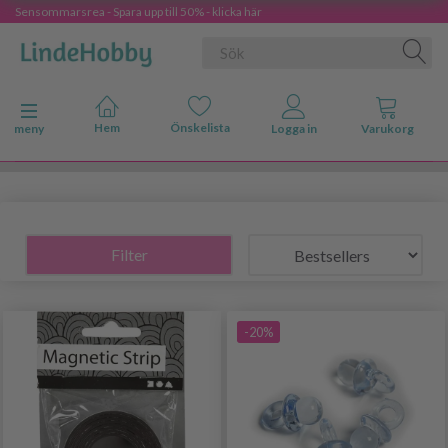
Sensommarsrea - Spara upp till 50% - klicka här
Ändra navigering
meny
Filter
-20%