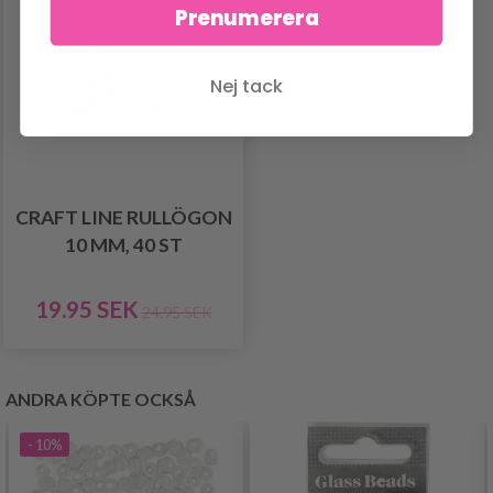
Prenumerera
Nej tack
CRAFT LINE RULLÖGON
10 MM, 40 ST
19.95 SEK
24.95 SEK
ANDRA KÖPTE OCKSÅ
- 10%