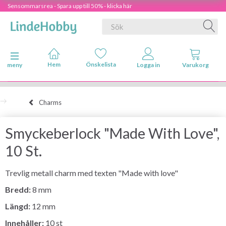
Sensommarsrea - Spara upp till 50% - klicka här
Ändra navigering
meny
Charms
Smyckeberlock "Made With Love",
10 St.
Trevlig metall charm med texten "Made with love"
Bredd:
8 mm
Längd:
12 mm
Innehåller:
10 st