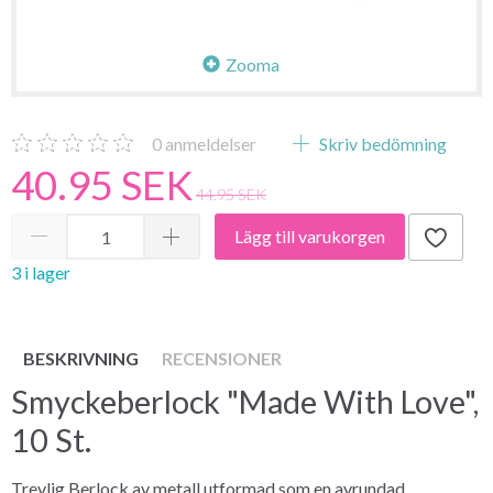
Zooma
0
anmeldelser
Skriv bedömning
40.95 SEK
44.95 SEK
Lägg till varukorgen
3 i lager
BESKRIVNING
RECENSIONER
Smyckeberlock "Made With Love",
10 St.
Trevlig Berlock av metall utformad som en avrundad