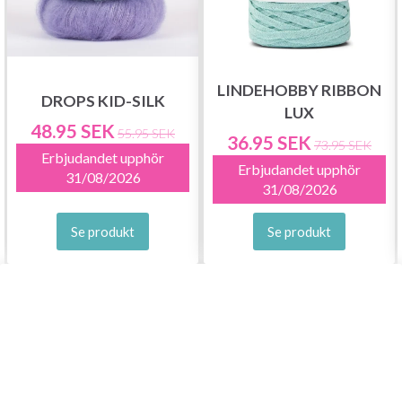
LINDEHOBBY RIBBON
DROPS KID-SILK
LUX
48.95 SEK
55.95 SEK
36.95 SEK
73.95 SEK
Erbjudandet upphör
Erbjudandet upphör
31/08/2026
31/08/2026
Se produkt
Se produkt