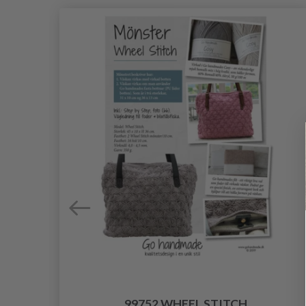
S
99752 WHEEL STITCH