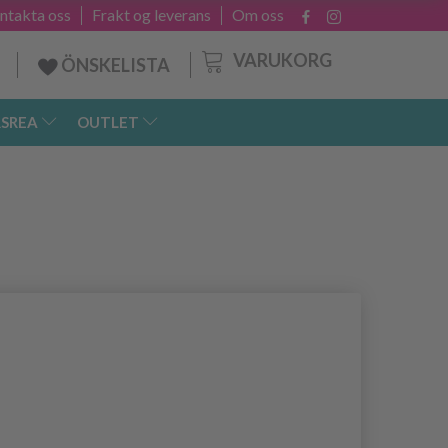
ntakta oss
Frakt og leverans
Om oss
VARUKORG
ÖNSKELISTA
SREA
OUTLET