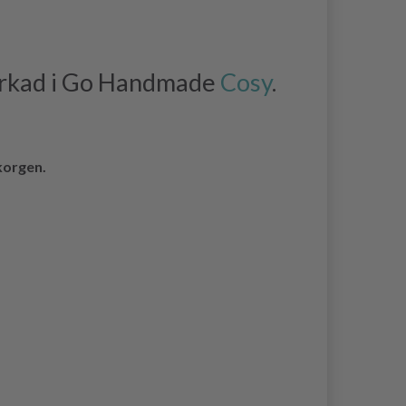
virkad i Go Handmade
Cosy
.
korgen.