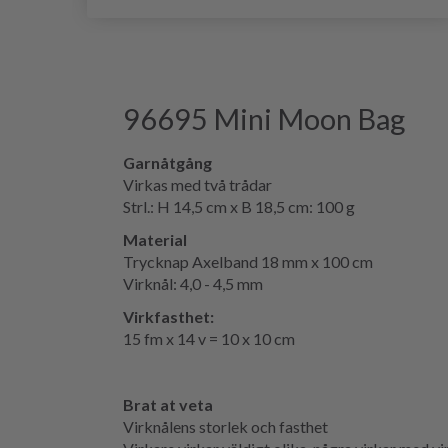
96695 Mini Moon Bag
Garnåtgång
Virkas med två trådar
Strl.: H 14,5 cm x B 18,5 cm: 100 g
Material
Trycknap Axelband 18 mm x 100 cm
Virknål: 4,0 - 4,5 mm
Virkfasthet:
15 fm x 14 v = 10 x 10 cm
Brat at veta
Virknålens storlek och fasthet