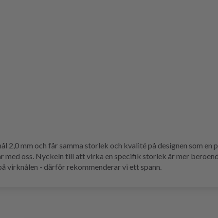
rknål 2,0 mm och får samma storlek och kvalité på designen som en 
 med oss. Nyckeln till att virka en specifik storlek är mer beroend
 på virknålen - därför rekommenderar vi ett spann.