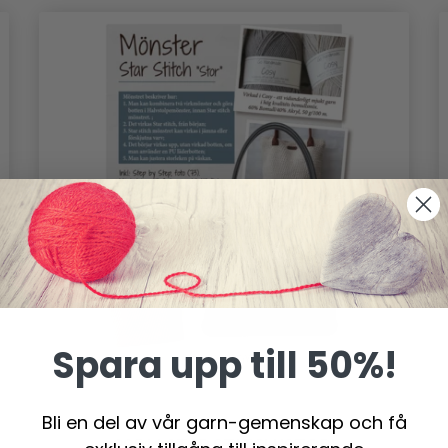
Spara upp till 50%!
Bli en del av vår garn-gemenskap och få
99511 STAR STITCH 'STOR'