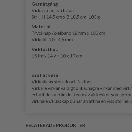
Garnåtgång
Virkas med två trådar
Strl.: H 14,5 cm x B 18,5 cm: 100 g
Material
Trycknap Axelband 18 mm x 100 cm
Virknål: 4,0 - 4,5 mm
Virkfasthet:
15 fm x 14 v = 10 x 10 cm
Brat at veta
Virknålens storlek och fasthet
Virkare virkar väldigt olika, några virkar med vi
erfarit detta från det team av virkeskor som jobbar
virknålen/kunskap du har än att ha en viss storlek
RELATERADE PRODUKTER