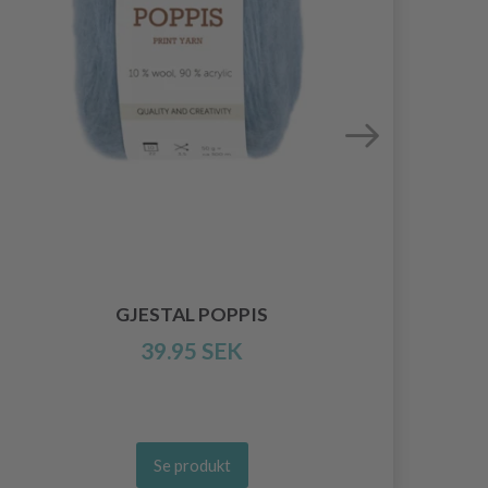
LI
GJESTAL POPPIS
39.95 SEK
Se produkt