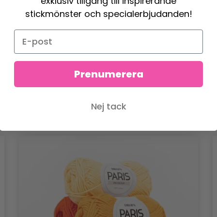
exklusiv tillgång till inspirerande
stickmönster och specialerbjudanden!
400.00 SEK
Prenumerera
Lägg till varukorgen
Nej tack