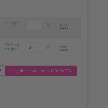
14 i lager
Ta bort
från kit
Fler än 40
Ta bort
st i lager
från kit
Lägg till allt i varukorgen
(234.90 SEK)