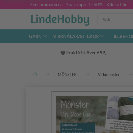
Sensommarsrea - Spara upp till 50% - Klicka här
GARN
VIRKNÅLAR/STICKOR
TILLBEHÖ
Fraktfritt över 699,-
MÖNSTER
Virkmönster