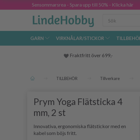
Sensommarsrea - Spara upp till 50% - Klicka här
GARN
VIRKNÅLAR/STICKOR
TILLBEHÖ
Fraktfritt över 699,-
TILLBEHÖR
Tillverkare
Prym Yoga Flätsticka 4
mm, 2 st
Innovativa, ergonomiska flätstickor med en
kabel som böjs fritt.