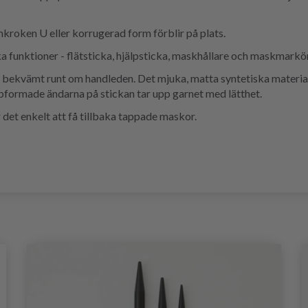
mkroken U eller korrugerad form förblir på plats.
a funktioner - flätsticka, hjälpsticka, maskhållare och maskmarkör
bekvämt runt om handleden. Det mjuka, matta syntetiska materialet 
pformade ändarna på stickan tar upp garnet med lätthet.
det enkelt att få tillbaka tappade maskor.