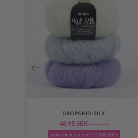
DROPS KID-SILK
48.95 SEK
55.95 SEK
Erbjudandet upphör
31/08/2026