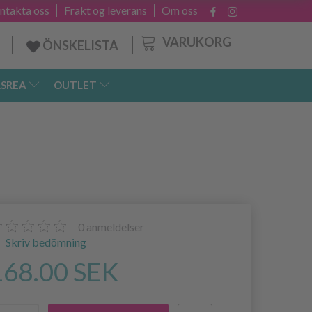
ntakta oss
Frakt og leverans
Om oss
VARUKORG
ÖNSKELISTA
SREA
OUTLET
0
anmeldelser
Skriv bedömning
168.00 SEK