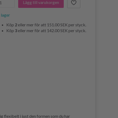
Lägg till varukorgen
i lager
Köp
2
eller mer för att
151.00 SEK
per styck.
Köp
3
eller mer för att
142.00 SEK
per styck.
g flexibelt i just den formen som du har