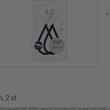
8 
, 2 st
icka uppfyller löftet i namnet. Stickans mitt: en axel som böjer si