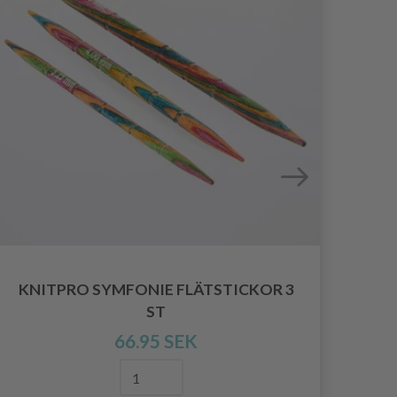
KNITPRO SYMFONIE FLÄTSTICKOR 3
KN
ST
66.95 SEK