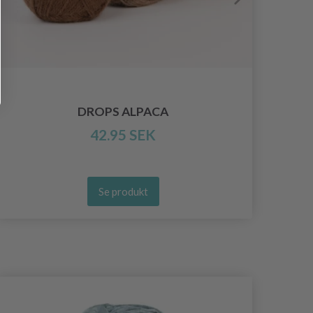
KN
DROPS ALPACA
42.95 SEK
Se produkt
- 50%