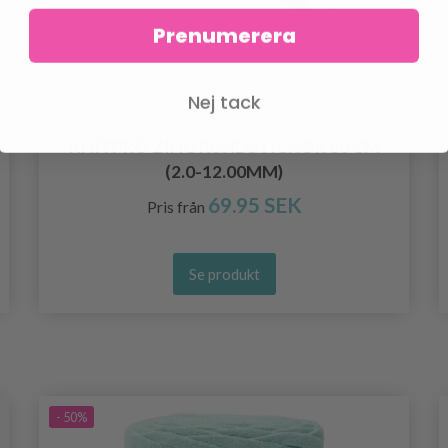
Prenumerera
Nej tack
KNITPRO ZING RUNDSTICKOR 80 CM
(2.0-12.00MM)
69.95 SEK
Pris från
Se produkt
- 50%