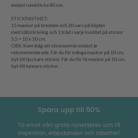
endast
rundsticka
80 cm.
STICKFASTHET
:
15 maskor på bredden och 20
varv
på höjden
med
slätstickning
och 1 tråd i varje kvalitet på sticknr
5,5 = 10 x 10 cm.
OBS: Kom ihåg att sticknumren endast är
rekommenderade. Får du för många maskor på 10 cm,
byt till tjockare stickor. Får du för få maskor på 10 cm,
byt till tunnare stickor.
Spara upp till 50%
Ta emot vårt gratis nyhetsbrev och få
inspiration, erbjudanden och rabatter!