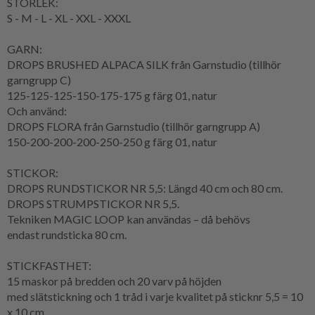
STORLEK:
S - M - L - XL - XXL - XXXL
GARN:
DROPS BRUSHED ALPACA SILK från Garnstudio (tillhör
garngrupp C)
125-125-125-150-175-175 g färg 01, natur
Och använd:
DROPS FLORA från Garnstudio (tillhör garngrupp A)
150-200-200-200-250-250 g färg 01, natur
STICKOR:
DROPS RUNDSTICKOR NR 5,5: Längd 40 cm och 80 cm.
DROPS STRUMPSTICKOR NR 5,5.
Tekniken
MAGIC LOOP
kan användas – då behövs
endast
rundsticka
80 cm.
STICKFASTHET
:
15 maskor på bredden och 20
varv
på höjden
med
slätstickning
och 1 tråd i varje kvalitet på sticknr 5,5 = 10
x 10 cm.