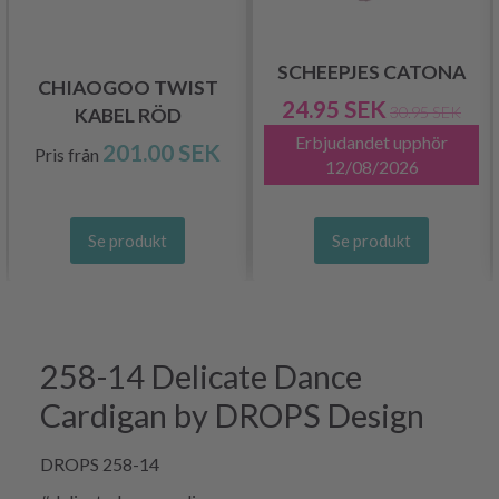
SCHEEPJES CATONA
CHIAOGOO TWIST
24.95 SEK
30.95 SEK
KABEL RÖD
Erbjudandet upphör
201.00 SEK
Pris från
12/08/2026
Se produkt
Se produkt
258-14 Delicate Dance
Cardigan by DROPS Design
DROPS 258-14