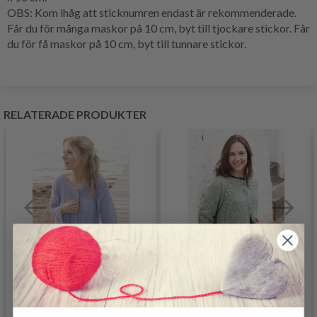
OBS: Kom ihåg att sticknumren endast är rekommenderade.
Får du för många maskor på 10 cm, byt till tjockare stickor. Får
du för få maskor på 10 cm, byt till tunnare stickor.
RELATERADE PRODUKTER
241-30 TRIP TO
215-2 CLIMBING IVY