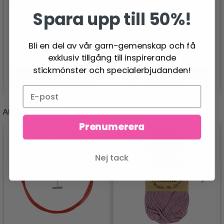
PROVENCE CARDIGAN
CARDIGAN BY DROPS
Spara upp till 50%!
BY DROPS DESIGN
DESIGN
183.00 SEK
168.00 SEK
Bli en del av vår garn-gemenskap och få
exklusiv tillgång till inspirerande
stickmönster och specialerbjudanden!
Lägg till varukorgen
Lägg till varukorgen
ANDRA KUNDER KÖPTE
Prenumerera
- 19%
Nej tack