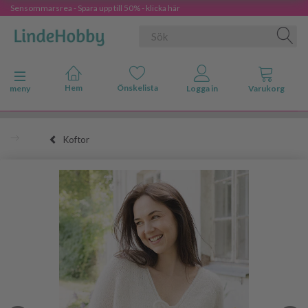
Sensommarsrea - Spara upp till 50% - klicka här
Ändra navigering
meny
Koftor