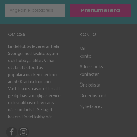
Prenumerera
OM OSS
KONTO
LindeHobby levererar hela
Mit
Sverige med kvalitetsgarn
konto
och hobbyartiklar. Vi har
Adressboks
ett brett utbud av
kontakter
populära märken med mer
än 5000 artikelnummer.
Önskelista
Vårt team strävar efter att
ge dig bästa möjliga service
Orderhistorik
och snabbaste leverans
Nyhetsbrev
när som helst.
Se laget
bakom LindeHobby här.
.