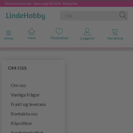
Sensommarsrea - Spara upp till 50% - klicka här
Ändra navigering
meny
OM OSS
Om oss
Vanliga frågor
Frakt og leverans
Kontakta oss
Köpvillkor
Konfidentialitet