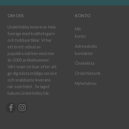
OM OSS
KONTO
LindeHobby levererar hela
Mit
Sverige med kvalitetsgarn
konto
och hobbyartiklar. Vi har
Adressboks
ett brett utbud av
kontakter
populära märken med mer
än 5000 artikelnummer.
Önskelista
Vårt team strävar efter att
ge dig bästa möjliga service
Orderhistorik
och snabbaste leverans
Nyhetsbrev
när som helst.
Se laget
bakom LindeHobby här.
.